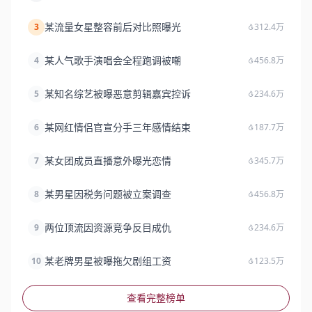
某流量女星整容前后对比照曝光
3
312.4万
某人气歌手演唱会全程跑调被嘲
4
456.8万
某知名综艺被曝恶意剪辑嘉宾控诉
5
234.6万
某网红情侣官宣分手三年感情结束
6
187.7万
某女团成员直播意外曝光恋情
7
345.7万
某男星因税务问题被立案调查
8
456.8万
两位顶流因资源竞争反目成仇
9
234.6万
某老牌男星被曝拖欠剧组工资
10
123.5万
查看完整榜单