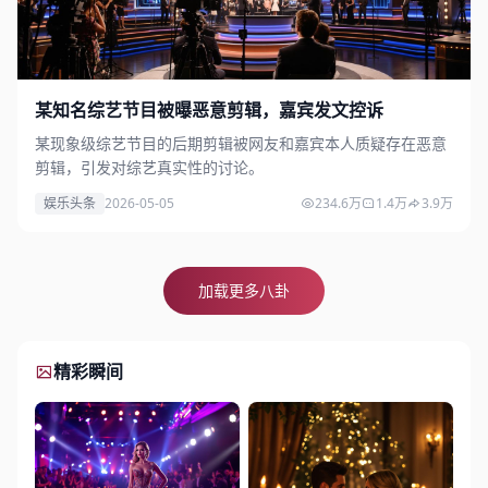
某知名综艺节目被曝恶意剪辑，嘉宾发文控诉
某现象级综艺节目的后期剪辑被网友和嘉宾本人质疑存在恶意
剪辑，引发对综艺真实性的讨论。
娱乐头条
2026-05-05
234.6万
1.4万
3.9万
加载更多八卦
精彩瞬间