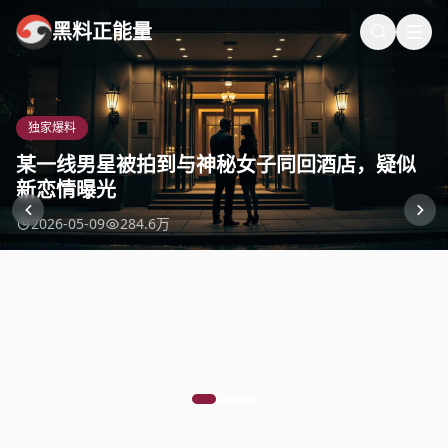
黑料正能量
独家爆料
娱乐头条
独家爆料
快手热搜
娱乐头条
某一线男星被拍到与神秘女子同回酒店，疑似
某顶流小花新剧开机，搭档男一号引发粉丝大
某知名导演被曝婚内出轨，小三竟是剧组工作
某选秀偶像团体成员被曝私联粉丝，索要巨额
某老牌男星被曝拖欠剧组工资，涉及金额高达
新恋情曝光
战
人员
礼物
百万
2026-05-09
2026-05-08
2026-05-08
2026-05-07
2026-05-07
284.6万
198.3万
356.8万
156.8万
123.5万