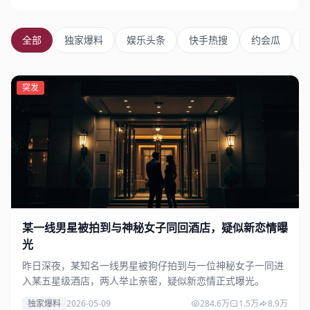
全部
独家爆料
娱乐头条
快手热搜
约会瓜
独家
突发
某一线男星被拍到与神秘女子同回酒店，疑似新恋情曝
光
昨日深夜，某知名一线男星被狗仔拍到与一位神秘女子一同进
入某五星级酒店，两人举止亲密，疑似新恋情正式曝光。
独家爆料
2026-05-09
284.6万
1.5万
8.9万