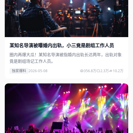
某知名导演被曝婚内出轨，小三竟是剧组工作人员
圈内再爆大瓜！某知名导演被指婚内出轨长达两年，出轨对象
竟是剧组场记工作人员。
独家爆料
2026-05-08
356.8万
2.3万
10.2万