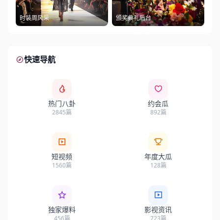
时装周风采
颁奖典礼后台
快速导航
热门八卦
约会瓜
2845篇
892篇
短视频
年度大瓜
1560篇
128篇
独家爆料
影视资讯
456篇
723篇