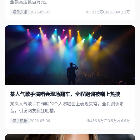
金额高达数百万元。
娱乐头条
2026-05-07
123.5万
9,800
2.3万
某人气歌手演唱会现场翻车，全程跑调被嘲上热搜
某高人气歌手在昨晚的个人演唱会上表现失常，全程跑调走
音，引发网友疯狂吐槽。
快手热搜
2026-05-06
456.8万
3.5万
6.8万