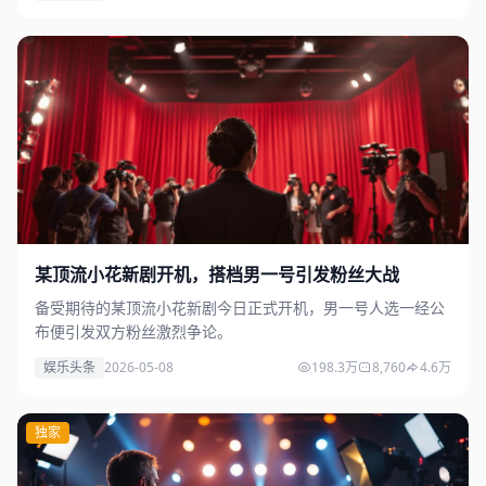
某顶流小花新剧开机，搭档男一号引发粉丝大战
备受期待的某顶流小花新剧今日正式开机，男一号人选一经公
布便引发双方粉丝激烈争论。
娱乐头条
2026-05-08
198.3万
8,760
4.6万
独家