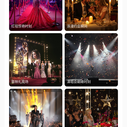
红毯惊艳时刻
浪漫约会瞬间
首映礼现场
演唱会巅峰时刻