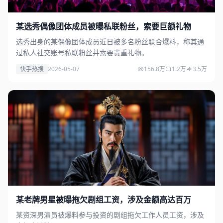
某选秀偶像团体成员被曝私联粉丝，索要巨额礼物
选秀出身的某偶像团体成员近日被多名粉丝联合爆料，称其通
过私人社交账号私联粉丝并索要贵重礼物。
快手热搜
2026-05-07
156.8万
1.2万
3.5万
某老牌男星被曝拖欠剧组工资，涉及金额高达百万
某资深男演员被爆料参与投资的剧组拖欠工作人员工资，涉及