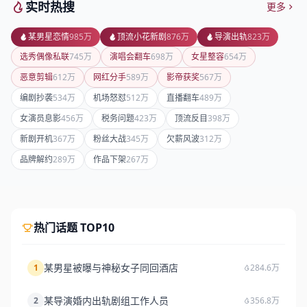
实时热搜
更多
某男星恋情
985万
顶流小花新剧
876万
导演出轨
823万
选秀偶像私联
745万
演唱会翻车
698万
女星整容
654万
恶意剪辑
612万
网红分手
589万
影帝获奖
567万
编剧抄袭
534万
机场怒怼
512万
直播翻车
489万
女演员息影
456万
税务问题
423万
顶流反目
398万
新剧开机
367万
粉丝大战
345万
欠薪风波
312万
品牌解约
289万
作品下架
267万
热门话题 TOP10
某男星被曝与神秘女子同回酒店
1
284.6万
某导演婚内出轨剧组工作人员
2
356.8万