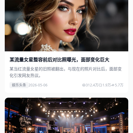
某流量女星整容前后对比照曝光，面部变化巨大
某当红流量女星的旧照被翻出，与现在的照片对比后，面部变
化引发网友热议。
娱乐头条
2026-05-06
312.4万
1.9万
5.7万