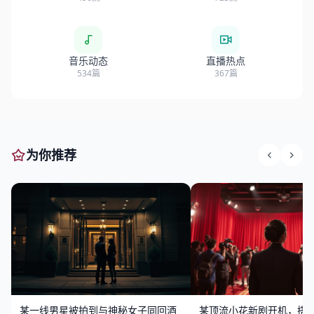
音乐动态
直播热点
534篇
367篇
为你推荐
某一线男星被拍到与神秘女子同回酒
某顶流小花新剧开机，搭