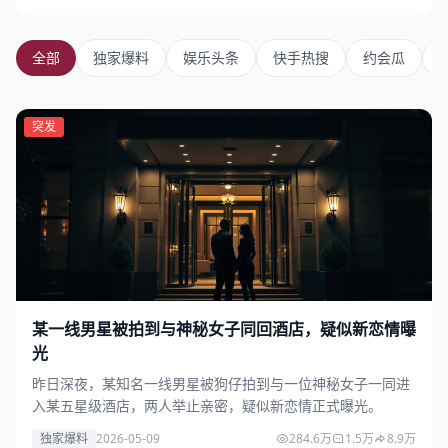
全部
独家爆料
娱乐头条
快手热搜
约会瓜
独家
突发
某一线男星被拍到与神秘女子同回酒店，疑似新恋情曝
光
昨日深夜，某知名一线男星被狗仔拍到与一位神秘女子一同进
入某五星级酒店，两人举止亲密，疑似新恋情正式曝光。
独家爆料
2026-05-09
284.6万
1.5万
8.9万