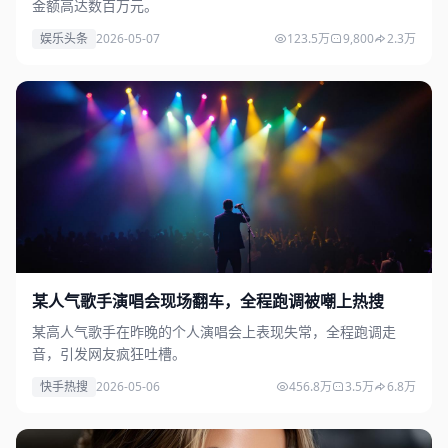
金额高达数百万元。
娱乐头条
2026-05-07
123.5万
9,800
2.3万
某人气歌手演唱会现场翻车，全程跑调被嘲上热搜
某高人气歌手在昨晚的个人演唱会上表现失常，全程跑调走
音，引发网友疯狂吐槽。
快手热搜
2026-05-06
456.8万
3.5万
6.8万