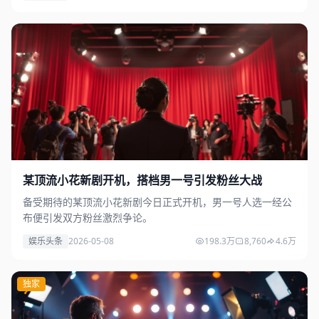
某顶流小花新剧开机，搭档男一号引发粉丝大战
备受期待的某顶流小花新剧今日正式开机，男一号人选一经公
布便引发双方粉丝激烈争论。
娱乐头条
2026-05-08
198.3万
8,760
4.6万
独家