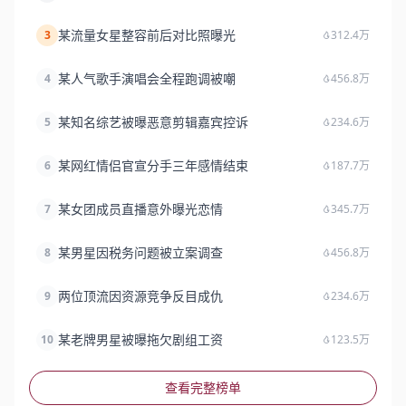
某流量女星整容前后对比照曝光
3
312.4万
某人气歌手演唱会全程跑调被嘲
4
456.8万
某知名综艺被曝恶意剪辑嘉宾控诉
5
234.6万
某网红情侣官宣分手三年感情结束
6
187.7万
某女团成员直播意外曝光恋情
7
345.7万
某男星因税务问题被立案调查
8
456.8万
两位顶流因资源竞争反目成仇
9
234.6万
某老牌男星被曝拖欠剧组工资
10
123.5万
查看完整榜单