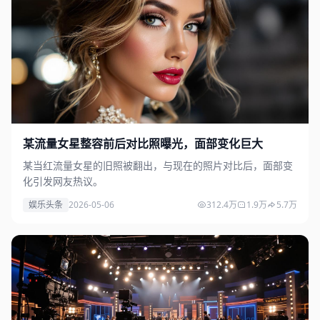
某流量女星整容前后对比照曝光，面部变化巨大
某当红流量女星的旧照被翻出，与现在的照片对比后，面部变
化引发网友热议。
娱乐头条
2026-05-06
312.4万
1.9万
5.7万