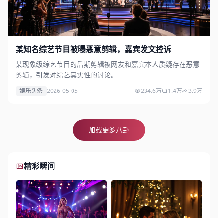
某知名综艺节目被曝恶意剪辑，嘉宾发文控诉
某现象级综艺节目的后期剪辑被网友和嘉宾本人质疑存在恶意
剪辑，引发对综艺真实性的讨论。
娱乐头条
2026-05-05
234.6万
1.4万
3.9万
加载更多八卦
精彩瞬间