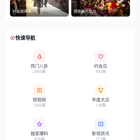
时装周风采
颁奖典礼后台
快速导航
热门八卦
约会瓜
2845篇
892篇
短视频
年度大瓜
1560篇
128篇
独家爆料
影视资讯
456篇
723篇