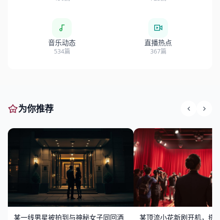
音乐动态
直播热点
534篇
367篇
为你推荐
某一线男星被拍到与神秘女子同回酒
某顶流小花新剧开机，搭