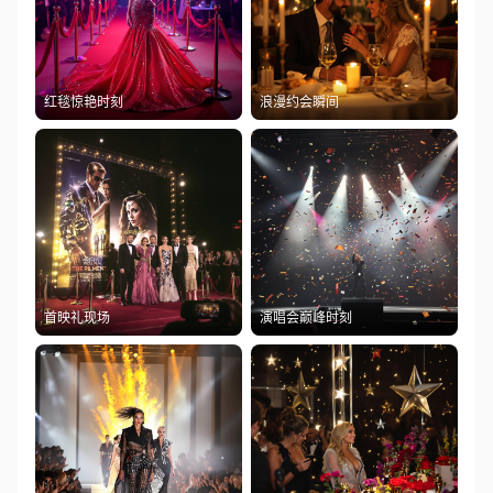
红毯惊艳时刻
浪漫约会瞬间
首映礼现场
演唱会巅峰时刻