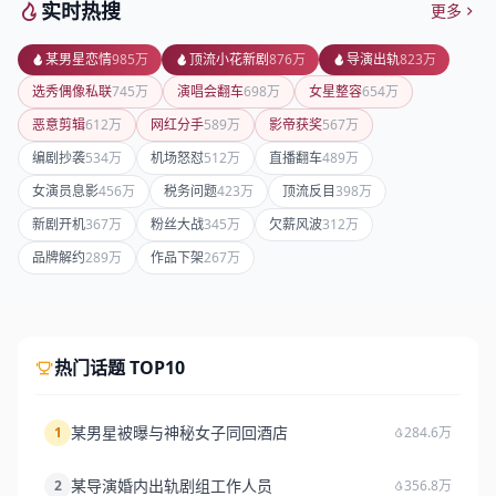
实时热搜
更多
某男星恋情
985万
顶流小花新剧
876万
导演出轨
823万
选秀偶像私联
745万
演唱会翻车
698万
女星整容
654万
恶意剪辑
612万
网红分手
589万
影帝获奖
567万
编剧抄袭
534万
机场怒怼
512万
直播翻车
489万
女演员息影
456万
税务问题
423万
顶流反目
398万
新剧开机
367万
粉丝大战
345万
欠薪风波
312万
品牌解约
289万
作品下架
267万
热门话题 TOP10
某男星被曝与神秘女子同回酒店
1
284.6万
某导演婚内出轨剧组工作人员
2
356.8万