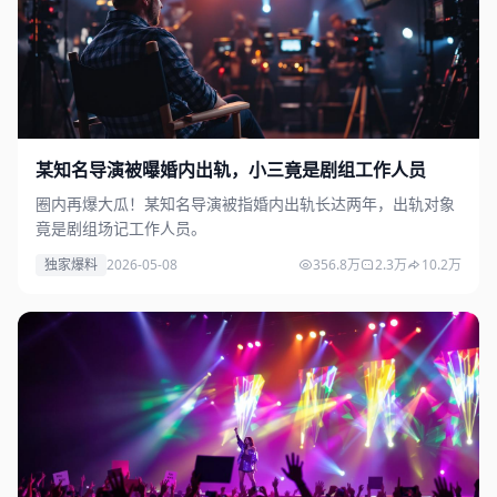
某知名导演被曝婚内出轨，小三竟是剧组工作人员
圈内再爆大瓜！某知名导演被指婚内出轨长达两年，出轨对象
竟是剧组场记工作人员。
独家爆料
2026-05-08
356.8万
2.3万
10.2万