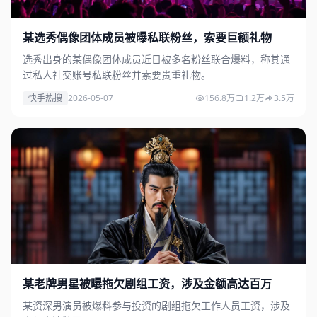
某选秀偶像团体成员被曝私联粉丝，索要巨额礼物
选秀出身的某偶像团体成员近日被多名粉丝联合爆料，称其通
过私人社交账号私联粉丝并索要贵重礼物。
快手热搜
2026-05-07
156.8万
1.2万
3.5万
某老牌男星被曝拖欠剧组工资，涉及金额高达百万
某资深男演员被爆料参与投资的剧组拖欠工作人员工资，涉及