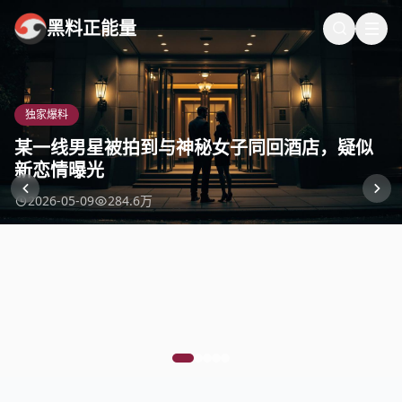
黑料正能量
独家爆料
娱乐头条
独家爆料
快手热搜
娱乐头条
某一线男星被拍到与神秘女子同回酒店，疑似
某顶流小花新剧开机，搭档男一号引发粉丝大
某知名导演被曝婚内出轨，小三竟是剧组工作
某选秀偶像团体成员被曝私联粉丝，索要巨额
某老牌男星被曝拖欠剧组工资，涉及金额高达
新恋情曝光
战
人员
礼物
百万
2026-05-09
2026-05-08
2026-05-08
2026-05-07
2026-05-07
284.6万
198.3万
356.8万
156.8万
123.5万